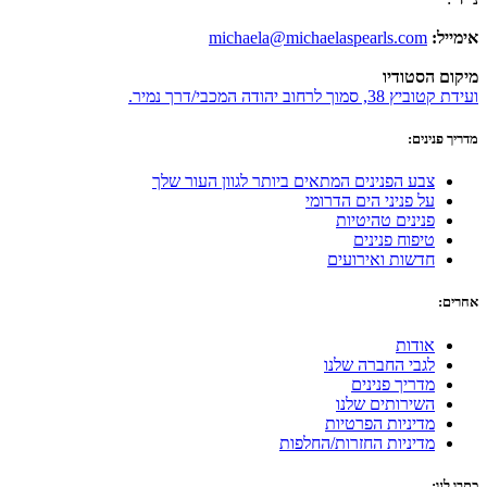
אימייל:
michaela@michaelaspearls.com
מיקום הסטודיו
ועידת קטוביץ 38, סמוך לרחוב יהודה המכבי/דרך נמיר.
מדריך פנינים:
צבע הפנינים המתאים ביותר לגוון העור שלך
על פניני הים הדרומי
פנינים טהיטיות
טיפוח פנינים
חדשות ואירועים
אחרים:
אודות
לגבי החברה שלנו
מדריך פנינים
השירותים שלנו
מדיניות הפרטיות
מדיניות החזרות/החלפות
כתבו לנו: