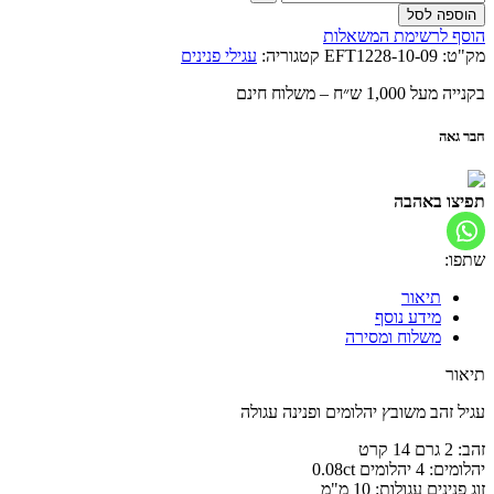
הוספה לסל
הוסף לרשימת המשאלות
מק"ט:
EFT1228-10-09
קטגוריה:
עגילי פנינים
בקנייה מעל 1,000 ש״ח – משלוח חינם
חבר גאה
תפיצו באהבה
שתפו:
תיאור
מידע נוסף
משלוח ומסירה
תיאור
עגיל זהב משובץ יהלומים ופנינה עגולה
זהב: 2 גרם 14 קרט
יהלומים: 4 יהלומים 0.08ct
זוג פנינים עגולות: 10 מ"מ