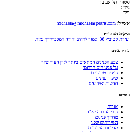
סטודיו תל אביב :
נייד :
נייד :
אימייל:
michaela@michaelaspearls.com
מיקום הסטודיו
ועידת קטוביץ 38, סמוך לרחוב יהודה המכבי/דרך נמיר.
מדריך פנינים:
צבע הפנינים המתאים ביותר לגוון העור שלך
על פניני הים הדרומי
פנינים טהיטיות
טיפוח פנינים
חדשות ואירועים
אחרים:
אודות
לגבי החברה שלנו
מדריך פנינים
השירותים שלנו
מדיניות הפרטיות