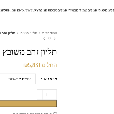
פנינים
עגילי פנינים צמודים
צמידי פנינים
טבעות פנינה
HIGH END JEWELRY
תליוני
עמוד הבית
תליוני פנינים
תליון זהב 
תליון זהב משובץ 
החל מ
5,831
₪
צבע זהב